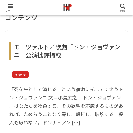
メニュー
検索
コンテンツ
モーツァルト／歌劇『ドン・ジョヴァン
ニ』公演批評掲載
opera
「死を生として演じる」という宿命に抗して：笑うド
ン・ジョヴァンニ 文＝小島広之 ドン・ジョヴァン
ニは女たちを物色する。その欲望を邪魔するものがあ
れば、ためらうことなく騙し、殴打し、破壊する。殺
人も厭わない。ドンナ・アン […]