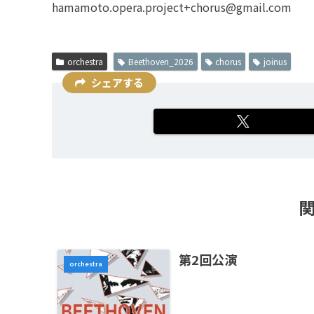
hamamoto.opera.project+chorus@gmail.com
orchestra
Beethoven_2026
chorus
joinus
シェアする
第2回公演
orchestra